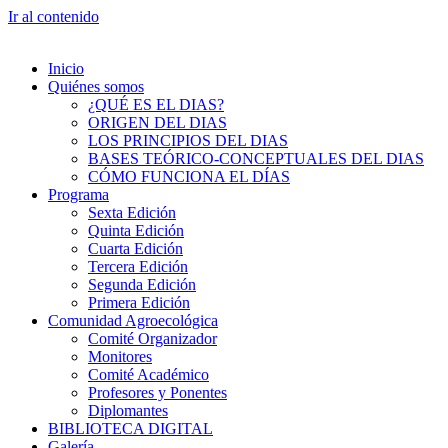
Ir al contenido
Inicio
Quiénes somos
¿QUÉ ES EL DIAS?
ORIGEN DEL DIAS
LOS PRINCIPIOS DEL DIAS
BASES TEÓRICO-CONCEPTUALES DEL DIAS
CÓMO FUNCIONA EL DÍAS
Programa
Sexta Edición
Quinta Edición
Cuarta Edición
Tercera Edición
Segunda Edición
Primera Edición
Comunidad Agroecológica
Comité Organizador
Monitores
Comité Académico
Profesores y Ponentes
Diplomantes
BIBLIOTECA DIGITAL
Galería