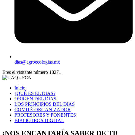
dias@agroecologias.mx
Eres el visitante número
18271
Inicio
¿QUÉ ES EL DIAS?
ORIGEN DEL DIAS
LOS PRINCIPIOS DEL DIAS
COMITÉ ORGANIZADOR
PROFESORES Y PONENTES
BIBLIOTECA DIGITAL
¡NOS ENCANTARÍA SABER DE TI! ​